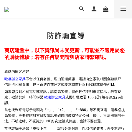
防詐騙宣導
商店建置中，以下資訊尚未受更新，可能並不適用於您
的購物體驗；若有任何疑問請與店家聯繫確認。
親愛的顧客您好
歐凌辦公家具
不會以任何名義、理由透過簡訊、電話向您索取相關金融帳戶、
信用卡相關資訊，也不會透過前述方式要求您前往銀行臨櫃或操作ATM。
如果您接到相關電話或簡訊，請提高警覺，切勿輕信不明來電指示，若有疑
慮，敬請於第一時間聯繫
歐凌辦公家具
或撥打警政署 165 反詐騙專線進行確
認。
當您接到來電顯示開頭為「+」、「+2」、」「+886」等不明來電，請務必提
高警覺，更要提防對方竄改電話號碼或假裝成特定公司、銀行、司法機關的手
法。不明連結、不認識的LINE好友邀請或簡訊，也請不要點選。
常見詐騙手法如「重複下單」、「誤設分期付款」以取信消費者，再要求進行