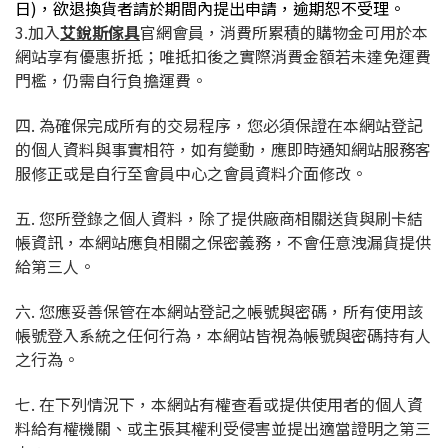
日)，欲退換貨者請於期間內提出申請，逾期恕不受理。
3.加入
艾銳斯傢具
官網會員，消費所累積的購物金可用於本
網站享有優惠折抵；唯抵扣後之實際消費金額若未達免運費
門檻，仍需自行負擔運費。
四. 為確保完成所有的交易程序，您必須保證在本網站登記
的個人資料與事實相符，如有變動，應即時通知網站服務客
服修正或是自行至會員中心之會員資料介面修改。
五. 您所登錄之個人資料，除了提供廠商相關送貨與刷卡結
帳資訊，本網站應負相關之保密義務，不會任意洩漏貨提供
給第三人。
六. 您應妥善保管在本網站登記之帳號與密碼，所有使用該
帳號登入系統之任何行為，本網站皆視為帳號與密碼持有人
之行為。
七. 在下列情況下，本網站有權查看或提供使用者的個人資
料給有權機關、或主張其權利受侵害並提出適當證明之第三