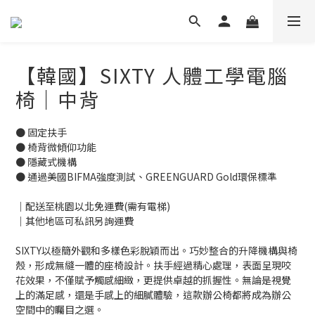
【韓國】SIXTY 人體工學電腦
椅｜中背
● 固定扶手
● 椅背微傾仰功能
● 隱藏式機構
● 通過美國BIFMA強度測試、GREENGUARD Gold環保標準
｜配送至桃園以北免運費(需有電梯)
｜其他地區可私訊另詢運費
SIXTY以極簡外觀和多樣色彩脫穎而出。巧妙整合的升降機構與椅
殼，形成無縫一體的座椅設計。扶手經過精心處理，表面呈現咬
花效果，不僅賦予觸感細緻，更提供卓越的抓握性。無論是視覺
上的滿足感，還是手感上的細膩體驗，這款辦公椅都將成為辦公
空間中的矚目之選。