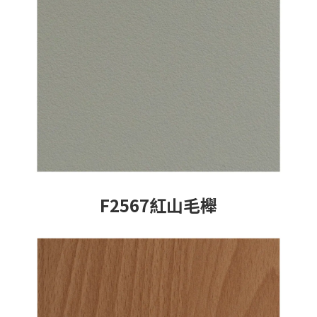
F2567紅山毛櫸