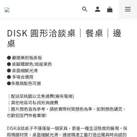
DISK 圓形洽談桌｜餐桌｜邊
桌
● 嚴選美耐板桌板
● 桌腳鐵銀色/底座黑色
● 桌面細膩光滑
● 多場合適用
●多風格配色可選
｜配送至桃園以北免運費(需有電梯)
｜其他地區可私訊另詢運費
｜圖片顏色皆為參考，請依實際材質顏色為準，如對顏色講究，
也歡迎至門市看實樣!
DISK洽談桌子不僅僅是一個家具，更是一種生活態度的展現。採
用精選材質，桌面細膩光滑，通過精湛工藝打造出獨具時尚感的