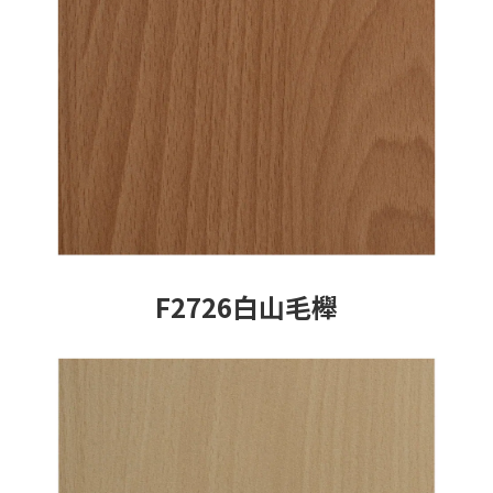
F2726白山毛櫸