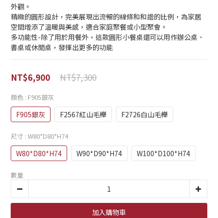
外觀。
精緻的圓形設計，完美展現出流暢的線條和和諧的比例，為家居
空間增添了溫暖與美感，適合家庭聚餐或小型聚會。 
多功能性-除了用於用餐外，這款圓形小餐桌還可以用作辦公桌、
書桌或休閒桌，發揮出更多的功能
NT$7,300
NT$6,900
顏色
: F905銀灰
F905銀灰
F2567紅山毛櫸
F2726白山毛櫸
尺寸
: W80*D80*H74
W80*D80*H74
W90*D90*H74
W100*D100*H74
數量
加入購物車