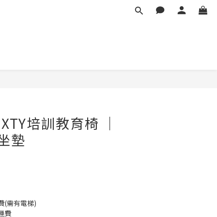
IXTY培訓教育椅 ｜
坐墊
(需有電梯)
運費