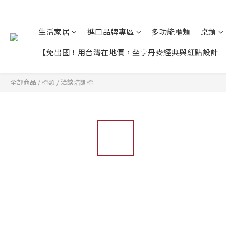
生活家居
進口品牌專區
多功能櫃類
桌類
【免出國！用台灣在地價，坐享丹麥經典與紅點設計｜限
全部商品
/
椅類
/
洽談培訓椅