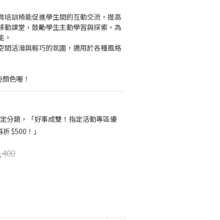
育培訓椅能促進學生間的互動交流，提高
移動課堂，鼓勵學生主動學習與探索，為
能。
空間活潑與輕巧的氛圍，適用於各種風格
墊顏色喔！
定分類，「好事成雙！指定活動專區優
折 $500！」
,400