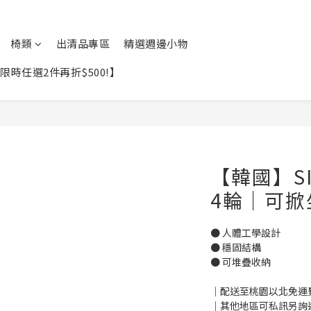
椅類
出清品專區
精選週邊小物
時任選2件再折$500!】
【韓國】S
4輪｜可掀
● 人體工學設計
● 穩固結構
● 可堆疊收納
｜配送至桃園以北免運費
｜其他地區可私訊另詢