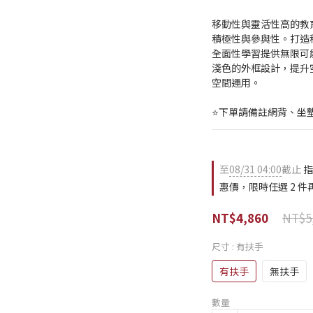
移動性與靈活性高的教
積極性與參與性。打造
全面性學習提供無限可
淺色的外框設計，提升
空間運用。
⭐️下單請備註網背、坐
至
08/31 04:00
截止
指
惠價，限時任選 2 件再
NT$5
NT$4,860
尺寸
: 有扶手
有扶手
無扶手
數量