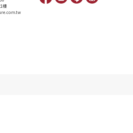
1樓
ure.com.tw