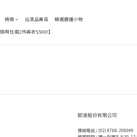
椅類
出清品專區
精選週邊小物
時任選2件再折$500!】
歐凌股份有限公司
連絡電話 / (02) 8768-2000#9
營業時間 / 週一到週五 8:30-17: